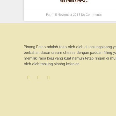
SELENGKAPNYA »
Putri
15 November 2018
No Comments
Pinang Paleo adalah toko oleh oleh di tanjungpinang
berbahan dasar cream cheese dengan paduan filling yan
memiliki rasa keju yang kuat namun tetap ringan di mul
oleh oleh tanjung pinang kekinian.