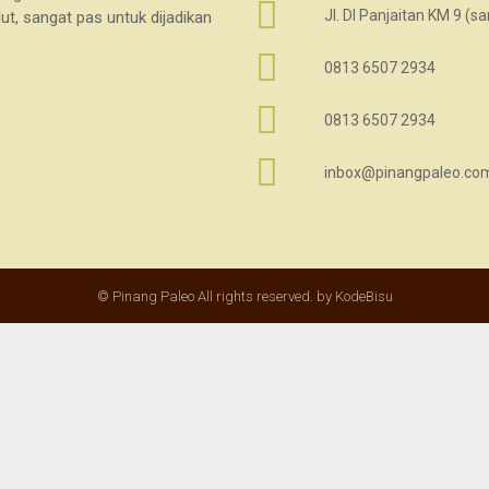
Jl. DI Panjaitan KM 9 (
ut, sangat pas untuk dijadikan
0813 6507 2934
0813 6507 2934
inbox@pinangpaleo.co
© Pinang Paleo All rights reserved. by KodeBisu